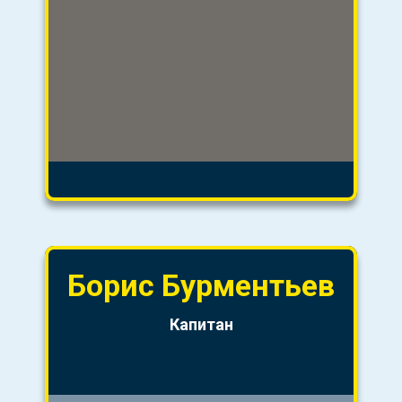
Борис
Бурментьев
Капитан