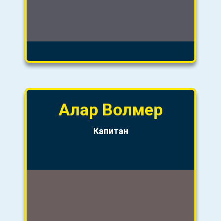
Алар
Волмер
Капитан