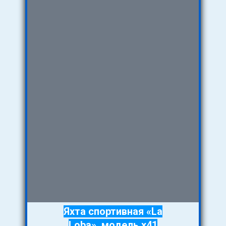
Яхта спортивная «La
Loba», модель x41