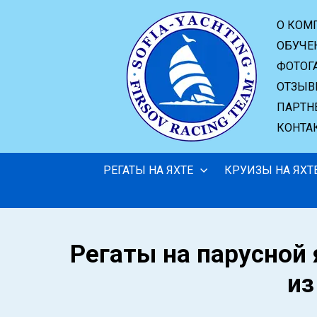
О КОМ
ОБУЧЕ
ФОТОГ
ОТЗЫ
ПАРТН
КОНТА
РЕГАТЫ НА ЯХТЕ
КРУИЗЫ НА ЯХТ
Регаты на парусной 
из